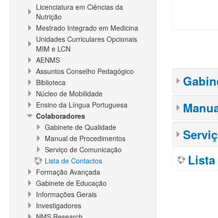
Licenciatura em Ciências da
Nutrição
Mestrado Integrado em Medicina
Unidades Curriculares Opcionais
MIM e LCN
AENMS
Assuntos Conselho Pedagógico
Gabin
Biblioteca
Núcleo de Mobilidade
Manua
Ensino da Língua Portuguesa
Colaboradores
Gabinete de Qualidade
Servi
Manual de Procedimentos
Serviço de Comunicação
Lista
Lista de Contactos
Formação Avançada
Gabinete de Educação
Informações Gerais
Investigadores
NMS Research